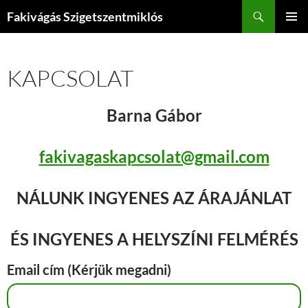
Kilépés
Keresés
Fakivágás Szigetszentmiklós
a
ELSŐDL
tartalomba
MENÜ
KAPCSOLAT
Barna Gábor
fakivagaskapcsolat@gmail.com
NÁLUNK INGYENES AZ ÁRAJÁNLAT
ÉS INGYENES A HELYSZÍNI FELMÉRÉS
Email cím (Kérjük megadni)